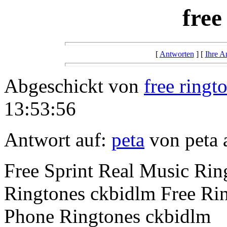
free
[
Antworten
] [
Ihre A
Abgeschickt von
free ringt
13:53:56
Antwort auf:
peta
von peta 
Free Sprint Real Music Rin
Ringtones ckbidlm Free Ri
Phone Ringtones ckbidlm