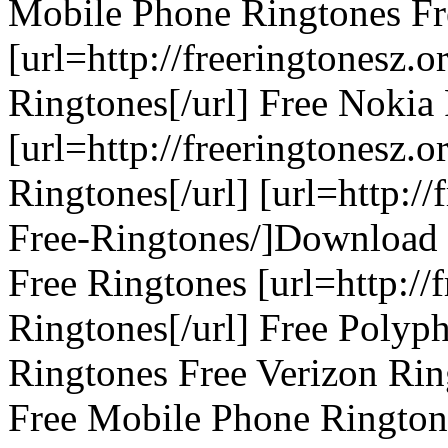
Mobile Phone Ringtones Fr
[url=http://freeringtonesz.
Ringtones[/url] Free Nokia
[url=http://freeringtonesz.
Ringtones[/url] [url=http:/
Free-Ringtones/]Download 
Free Ringtones [url=http://
Ringtones[/url] Free Polyp
Ringtones Free Verizon Rin
Free Mobile Phone Rington